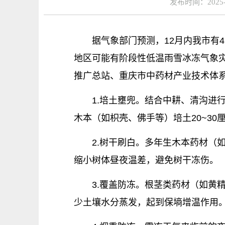
发布时间：2025
据气象部门预测，12月内我市有4
地区可能有阶段性低温雨雪冰冻气象
推广总站、重庆市中药材产业技术体
1.培土壅兜。结合中耕、清沟进
木本（如枳壳、佛手等）培土20~3
2.树干刷白。多年生木本药材（
缩小树体昼夜温差，避免树干冻伤。
3.覆盖防冻。根茎类药材（如黄
少土壤水分蒸发，起到保墒增温作用