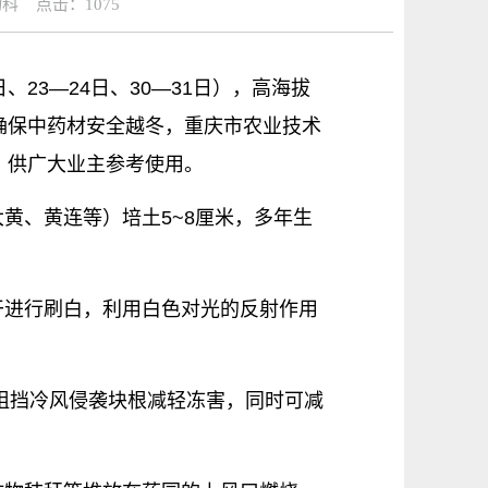
物科 点击：1075
23—24日、30—31日），高海拔
确保中药材安全越冬，重庆市农业技术
，供广大业主参考使用。
黄、黄连等）培土5~8厘米，多年生
干进行刷白，利用白色对光的反射作用
，阻挡冷风侵袭块根减轻冻害，同时可减