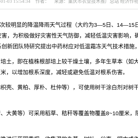
-01-03 15:54:34 作者： 来源：重庆市农业技术推广总站 经济作
次较明显的降温降雨天气过程（大约为3—5日、14—15日、
灾害，为积极做好灾害性天气防御，减轻低温灾害影响，
系创新团队特研究提出中药材应对低温霜冻天气技术措施
行培土，即在植株根部培上较干燥土壤，多年生草本（如大
0厘米，以增加根系深度，减轻或避免低温对根系伤害。
如枳壳、黄柏、厚朴、杜仲等），可使用树干涂白剂对树
精、大黄等）可采用稻草、秸秆等覆盖物覆盖8~10厘米
。