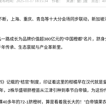
发布时间：2025-11-17 18:15:34 作者： 来源：夔门报 点击：40
约不断，上海、重庆、青岛等十大分会场同步联动，新加
一路成长为品牌价值超380亿元的“中国橙都”名片，跻身
千年传承、生态禀赋与产业革新里。
汉书》记载的“桔官”制度，印证着这里的柑橘早在汉代就是
53年，2株华盛顿脐橙苗从江津引种到奉节白帝镇，为这份
棵40多年的72-1脐橙树，算是看着我长大的！”白帝镇