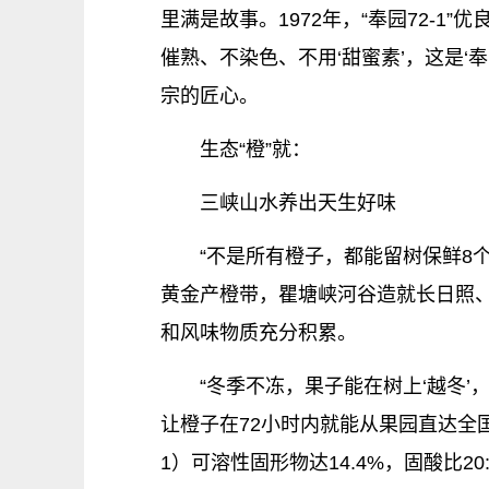
里满是故事。1972年，“奉园72-
催熟、不染色、不用‘甜蜜素’，这是‘
宗的匠心。
生态“橙”就：
三峡山水养出天生好味
“不是所有橙子，都能留树保鲜8
黄金产橙带，瞿塘峡河谷造就长日照、冬
和风味物质充分积累。
“冬季不冻，果子能在树上‘越冬’
让橙子在72小时内就能从果园直达全
1）可溶性固形物达14.4%，固酸比2