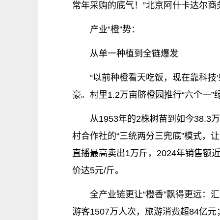
常年采购的底气！”北京阿什卡达尔商
产业“橙”势：
从单一种植到全链爆发
“以前种橙看天吃饭，现在靠科技
豪。村里1.2万亩脐橙园推行“六个一
从1953年的2株树苗到如今38
村合作社的“三统两分三兜底”模式，让
直播最高卖出1万斤，2024年销售额
价达5元/斤。
全产业链更让“橙香”飘得更远：
游客1507万人次，旅游消费超84亿