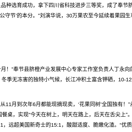
1”优良品种选育成功，拿下四川省科技进步三等奖，成了奉
奉公守节’的本分。”刘演华说，30万果农至今延续着果
个月！”奉节县脐橙产业发展中心专家工作室负责人丁永向
季无冻害的独特小气候，长江冲积土富含钾硒，10-12月1
，从11月到次年6月都能现摘现卖，‘花果同树’全国独有
国餐桌，实现“今天在树上，明天在路上，后天在舌尖上”。
0:1，远超美国新奇士的15:1，酸甜适度、脆嫩化渣。“优