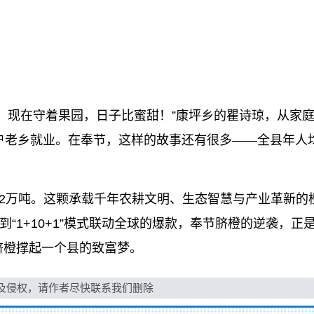
，现在守着果园，日子比蜜甜！”康坪乡的瞿诗琼，从家庭主
户老乡就业。在奉节，这样的故事还有很多——全县年人均可
54.2万吨。这颗承载千年农耕文明、生态智慧与产业革新
到“1+10+1”模式联动全球的爆款，奉节脐橙的逆袭，正
脐橙撑起一个县的致富梦。
侵权，请作者尽快联系我们删除