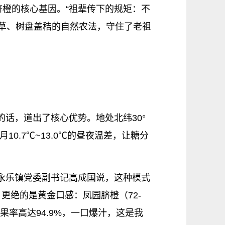
节脐橙的核心基因。“祖辈传下的规矩：不
园生草、树盘盖秸的自然农法，守住了老祖
的话，道出了核心优势。地处北纬30°
0.7℃~13.0℃的昼夜温差，让糖分
！”永乐镇党委副书记高成国说，这种模式
更绝的是黄金口感：凤园脐橙（72-
质果率高达94.9%，一口爆汁，这是我