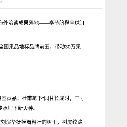
5
坡海外洽谈成果落地——奉节脐橙全球订
全国果品地标品牌前五，带动30万果
皇室贡品；杜甫笔下“园甘长成时，三寸
传承埋下新火种。
果农刘演华抚摸着粗壮的树干，树皮纹路