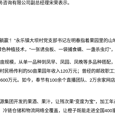
务咨询有限公司副总经理宋荣表示。
‘躺赢’！”永乐镇大坝村党支部书记左明春指着果园里的
”绿色种植技术，“一张诱虫板、一袋捕食螨、一盏杀虫灯”
.3万亩规模，从单一品种到凤早、凤园、凤晚等多品种搭配
村民杨传利的50亩果园年收入120万元；曾经的邮政职工
近600万元。如今，奉节有100余个直播团队、2万余家网
汇源集团开发的果酒、果汁，让残次果“变废为宝”，加工
元；冷链仓储和物流网络全覆盖，让橙子既能走进全国400