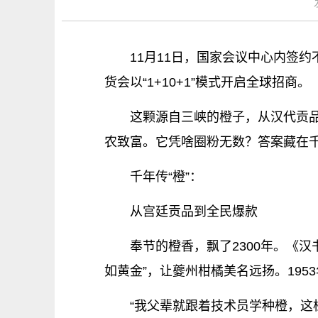
11月11日，国家会议中心内签
货会以“1+10+1”模式开启全球招商。
这颗源自三峡的橙子，从汉代贡品
农致富。它凭啥圈粉无数？答案藏在
千年传“橙”：
从宫廷贡品到全民爆款
奉节的橙香，飘了2300年。《
如黄金”，让夔州柑橘美名远扬。19
“我父辈就跟着技术员学种橙，这