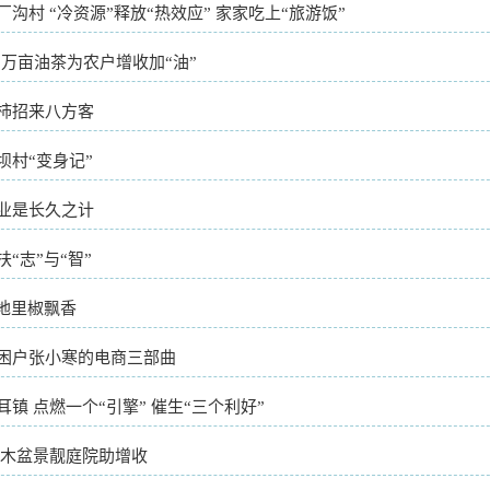
厂沟村 “冷资源”释放“热效应” 家家吃上“旅游饭”
18万亩油茶为农户增收加“油”
柿招来八方客
坝村“变身记”
业是长久之计
“志”与“智”
”地里椒飘香
困户张小寒的电商三部曲
耳镇 点燃一个“引擎” 催生“三个利好”
果木盆景靓庭院助增收