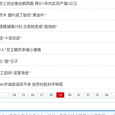
民工创业推出鹌鹑面 预计5年内实现产值5亿元
市乡 烟叶成了助农“黄金叶”
德隆镇隆兴村 古茶树变成“摇钱树”
选“十佳农民”
诗人”甘立敏的幸福小康路
上“甜”日子
藕工田间“泥里淘金”
 80岁高龄退而不休 指导村民科学种菜
..
24
25
26
27
28
29
30
31
32
33
34
.